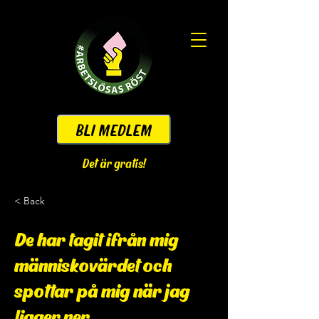
BLI MEDLEM
Det är gratis!
< Back
De har tagit ifrån mig
människovärdet och
spottar på mig när jag
ligger ner.