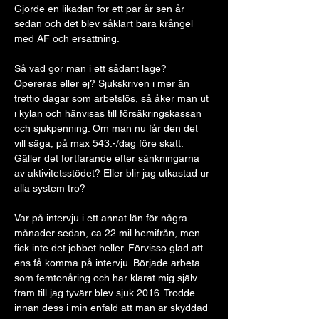
Gjorde en likadan för ett par år sen år 
sedan och det blev såklart bara krångel 
med AF och ersättning. 
Så vad gör man i ett sådant läge? 
Opereras eller ej? Sjukskriven i mer än 
trettio dagar som arbetslös, så åker man ut 
i kylan och hänvisas till försäkringskassan 
och sjukpenning. Om man nu får den det 
vill säga, på max 543:-/dag före skatt. 
Gäller det fortfarande efter sänkningarna 
av aktivitetsstödet? Eller blir jag utkastad ur 
alla system tro? 
Var på intervju i ett annat län för några 
månader sedan, ca 22 mil hemifrån, men 
fick inte det jobbet heller. Förvisso glad att 
ens få komma på intervju. Började arbeta 
som femtonåring och har klarat mig själv 
fram till jag tyvärr blev sjuk 2016. Trodde 
innan dess i min enfald att man är skyddad 