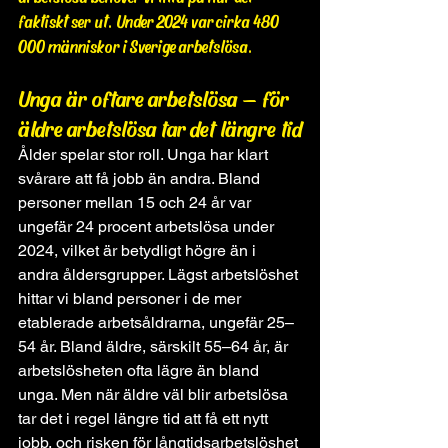
faktiskt ser ut. Under 2024 var cirka 480 
000 människor i Sverige arbetslösa.
Unga är oftare arbetslösa – för 
äldre arbetslösa tar det längre tid
Ålder spelar stor roll. Unga har klart 
svårare att få jobb än andra. Bland 
personer mellan 15 och 24 år var 
ungefär 24 procent arbetslösa under 
2024, vilket är betydligt högre än i 
andra åldersgrupper. Lägst arbetslöshet 
hittar vi bland personer i de mer 
etablerade arbetsåldrarna, ungefär 25–
54 år. Bland äldre, särskilt 55–64 år, är 
arbetslösheten ofta lägre än bland 
unga. Men när äldre väl blir arbetslösa 
tar det i regel längre tid att få ett nytt 
jobb, och risken för långtidsarbetslöshet 