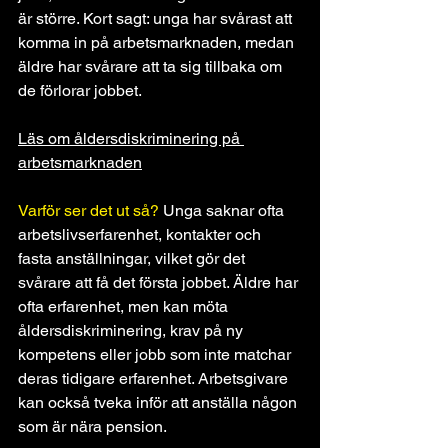
är större. Kort sagt: unga har svårast att 
komma in på arbetsmarknaden, medan 
äldre har svårare att ta sig tillbaka om 
de förlorar jobbet.
Läs om åldersdiskriminering på 
arbetsmarknaden
Varför ser det ut så? 
Unga saknar ofta 
arbetslivserfarenhet, kontakter och 
fasta anställningar, vilket gör det 
svårare att få det första jobbet. Äldre har 
ofta erfarenhet, men kan möta 
åldersdiskriminering, krav på ny 
kompetens eller jobb som inte matchar 
deras tidigare erfarenhet. Arbetsgivare 
kan också tveka inför att anställa någon 
som är nära pension.