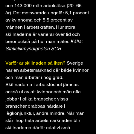
och 143 000 män arbetslösa (20–65 
år). Det motsvarade ungefär 5,1 procent 
av kvinnorna och 5,5 procent av 
männen i arbetskraften. Hur stora 
skillnaderna är varierar över tid och 
beror också på hur man mäter. 
Källa: 
Statistikmyndigheten SCB
Varför är skillnaden så liten? 
Sverige 
har en arbetsmarknad där både kvinnor 
och män arbetar i hög grad. 
Skillnaderna i arbetslöshet jämnas 
också ut av att kvinnor och män ofta 
jobbar i olika branscher: vissa 
branscher drabbas hårdare i 
lågkonjunktur, andra mindre. När man 
slår ihop hela arbetsmarknaden blir 
skillnaderna därför relativt små.