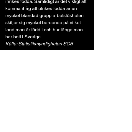
inrikes födda. Samtidigt är det viktigt att 
komma ihåg att utrikes födda är en 
mycket blandad grupp arbetslösheten 
skiljer sig mycket beroende på vilket 
land man är född i och hur länge man 
har bott i Sverige.
Källa: Statistikmyndigheten SCB
Varför är arbetslösheten högre bland 
utrikes födda?
 Det handlar sällan om 
vilja att arbeta. Vanliga hinder är språk, 
att utbildningar eller yrkeserfarenhet 
från andra länder inte alltid erkänns, 
samt brist på nätverk och kontakter. För 
nyanlända tar det också tid att lära sig 
språket och förstå hur arbetsmarknaden 
fungerar i Sverige.