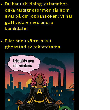
Du har utbildning, erfarenhet,
olika färdigheter men får som
svar på din jobbansökan: Vi har
gått vidare med andra
kandidater.
Eller ännu värre, blivit
ghoastad av rekryterarna.