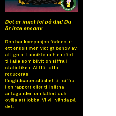
Det är inget fel på dig! Du
är inte ensam!
Den här kampanjen föddes ur
ett enkelt men viktigt behov av
att ge ett ansikte och en röst
till alla som blivit en siffra i
statistiken. Alltför ofta
reduceras
långtidsarbetslöshet till siffror
i en rapport eller till slitna
antaganden om lathet och
ovilja att jobba. Vi vill vända på
det.