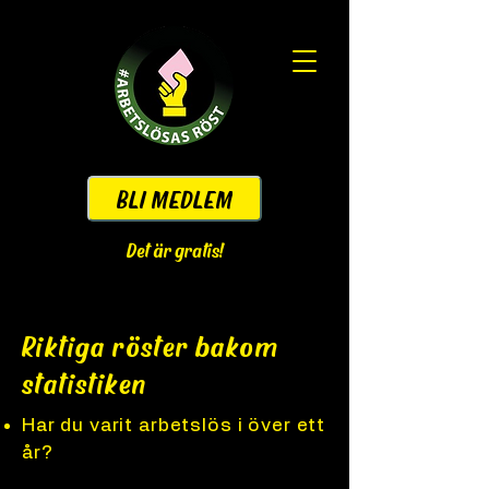
BLI MEDLEM
Det är gratis!
Riktiga röster bakom
statistiken
Har du varit arbetslös i över ett
år?