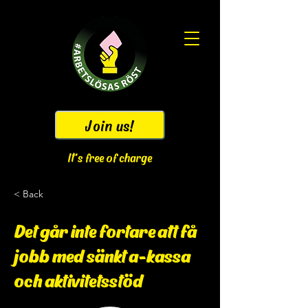
Join us!
It's free of charge
< Back
Det går inte fortare att få
jobb med sänkt a-kassa
och aktivitetsstöd