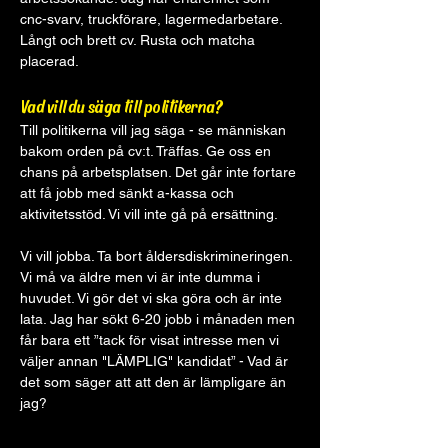
cnc-svarv, truckförare, lagermedarbetare. 
Långt och brett cv. Rusta och matcha 
placerad.
Vad vill du säga till politikerna?
Till politikerna vill jag säga - se människan 
bakom orden på cv:t. Träffas. Ge oss en 
chans på arbetsplatsen. Det går inte fortare 
att få jobb med sänkt a-kassa och 
aktivitetsstöd. Vi vill inte gå på ersättning.
Vi vill jobba. Ta bort åldersdiskrimineringen. 
Vi må va äldre men vi är inte dumma i 
huvudet. Vi gör det vi ska göra och är inte 
lata. Jag har sökt 6-20 jobb i månaden men 
får bara ett ”tack för visat intresse men vi 
väljer annan "LÄMPLIG" kandidat” - Vad är 
det som säger att att den är lämpligare än 
jag?