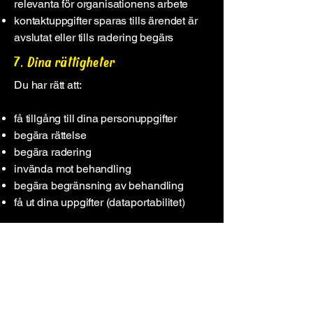
relevanta för organisationens arbete
kontaktuppgifter sparas tills ärendet är
avslutat eller tills radering begärs
7. Dina rättigheter
Du har rätt att:
få tillgång till dina personuppgifter
begära rättelse
begära radering
invända mot behandling
begära begränsning av behandling
få ut dina uppgifter (dataportabilitet)
Kontakta oss via e-post för att utöva dina
rättigheter.
8. Cookies
Webbplatsen använder cookies för