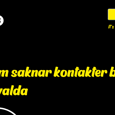
It'
m saknar kontakter b
valda