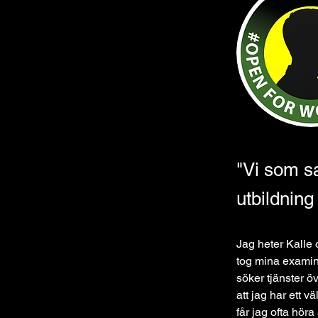
"Vi som sa
utbildning
Jag heter Kalle 
tog mina examina
söker tjänster ö
att jag har ett v
får jag ofta höra