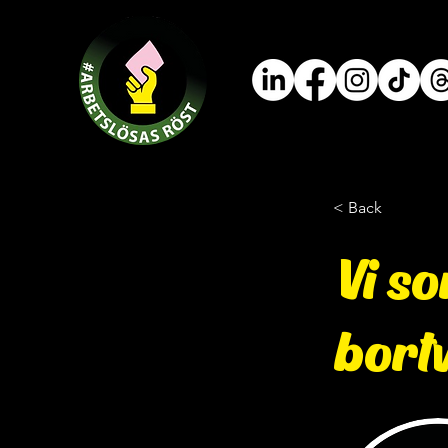
< Back
Vi so
bort