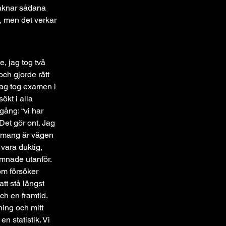
saknar sådana 
t, men det verkar 
, jag tog två 
h gjorde rätt 
jag tog examen i 
ökt i alla 
gång: “vi har 
Det gör ont. Jag 
gemang är vägen 
vara duktig, 
ämnade utanför. 
om försöker 
tt stå längst 
ch en framtid. 
dning och mitt 
n statistik. Vi 