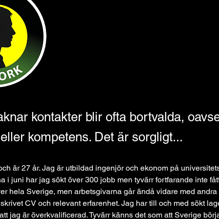
knar kontakter blir ofta bortvalda, oavse
 eller kompetens. Det är sorgligt...
och är 27 år. Jag är utbildad ingenjör och ekonom på universitet
 i juni har jag sökt över 300 jobb men tyvärr fortfarande inte fåt
ver hela Sverige, men arbetsgivarna går ändå vidare med andra k
älskrivet CV och relevant erfarenhet. Jag har till och med sökt la
 att jag är överkvalificerad. Tyvärr känns det som att Sverige börj