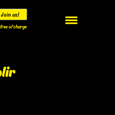
Join us!
s free of charge
lir