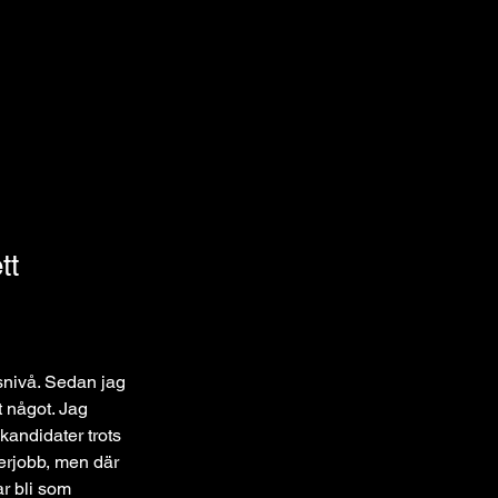
tt
snivå. Sedan jag 
t något. Jag 
andidater trots 
gerjobb, men där 
ar bli som 