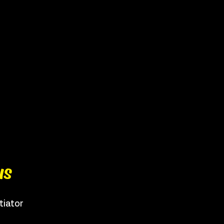
us
tiator