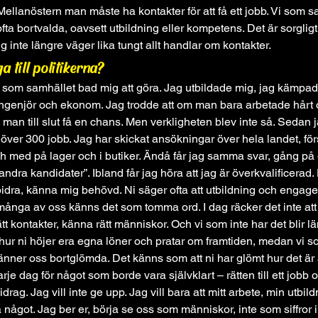
ellanöstern man måste ha kontakter för att få ett jobb. Vi som 
ofta bortvalda, oavsett utbildning eller kompetens. Det är sorglig
g inte längre väger lika tungt allt handlar om kontakter.
ga till politikerna?
lt som samhället bad mig att göra. Jag utbildade mig, jag kämpade
genjör och ekonom. Jag trodde att om man bara arbetade hårt oc
le man till slut få en chans. Men verkligheten blev inte så. Sedan 
 över 300 jobb. Jag har skickat ansökningar över hela landet, förs
och med på lager och i butiker. Ändå får jag samma svar, gång på 
ndra kandidater”. Ibland får jag höra att jag är överkvalificerad. 
 bidra, känna mig behövd. Ni säger ofta att utbildning och enga
många av oss känns det som tomma ord. I dag räcker det inte att 
t kontakter, känna rätt människor. Och vi som inte har det blir l
 hur ni höjer era egna löner och pratar om framtiden, medan vi s
änner oss bortglömda. Det känns som att ni har glömt hur det är a
rje dag för något som borde vara självklart – rätten till ett jobb o
bidrag. Jag vill inte ge upp. Jag vill bara att mitt arbete, min utbil
ågot. Jag ber er, börja se oss som människor, inte som siffror i e