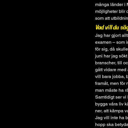
många länder i M
möjligheter blir 
som att utbildnin
Vad vill du sä
Jag har gjort al
examen – som in
för sig, då skul
juni har jag sökt
branscher, till 
gått vidare med a
vill bara jobba,
framåt, men för 
man måste ha rät
Samtidigt ser vi
bygga våra liv k
ner, att kämpa va
Jag vill inte ha 
hopp ska betyda n